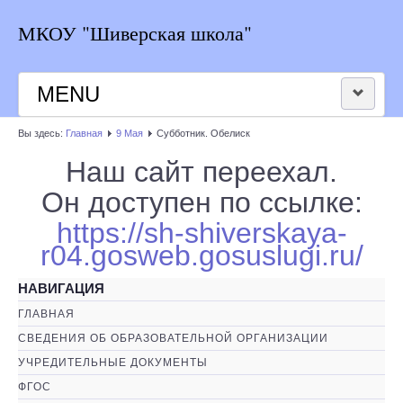
МКОУ "Шиверская школа"
MENU
Вы здесь:
Главная
9 Мая
Субботник. Обелиск
НОВОСТИ ШКОЛЫ
Наш сайт переехал.
РАСПИСАНИЕ
Он доступен по ссылке:
https://sh-shiverskaya-
КОНТАКТЫ
r04.gosweb.gosuslugi.ru/
ВЕРСИЯ ДЛЯ СЛАБОВИДЯЩИХ
НАВИГАЦИЯ
ГЛАВНАЯ
СВЕДЕНИЯ ОБ ОБРАЗОВАТЕЛЬНОЙ ОРГАНИЗАЦИИ
УЧРЕДИТЕЛЬНЫЕ ДОКУМЕНТЫ
ФГОС