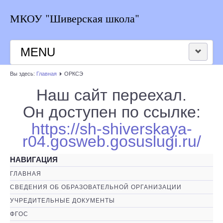
МКОУ "Шиверская школа"
MENU
Вы здесь:
Главная
ОРКСЭ
НОВОСТИ ШКОЛЫ
Наш сайт переехал.
РАСПИСАНИЕ
Он доступен по ссылке:
https://sh-shiverskaya-
КОНТАКТЫ
r04.gosweb.gosuslugi.ru/
ВЕРСИЯ ДЛЯ СЛАБОВИДЯЩИХ
НАВИГАЦИЯ
ГЛАВНАЯ
СВЕДЕНИЯ ОБ ОБРАЗОВАТЕЛЬНОЙ ОРГАНИЗАЦИИ
УЧРЕДИТЕЛЬНЫЕ ДОКУМЕНТЫ
ФГОС