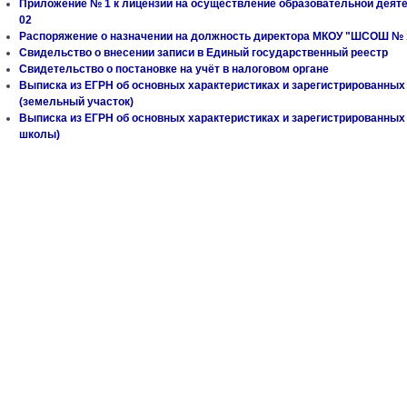
Приложение № 1 к лицензии на осуществление образовательной деятель
02
Распоряжение о назначении на должность директора МКОУ "ШСОШ № 
Свидельство о внесении записи в Единый государственный реестр
Свидетельство о постановке на учёт в налоговом органе
Выписка из ЕГРН об основных характеристиках и зарегистрированных
(земельный участок)
Выписка из ЕГРН об основных характеристиках и зарегистрированных
школы)