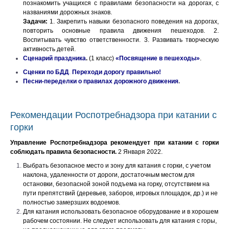
познакомить учащихся с правилами безопасности на дорогах, с
названиями дорожных знаков.
Задачи:
1. Закрепить навыки безопасного поведения на дорогах,
повторить основные правила движения пешеходов. 2.
Воспитывать чувство ответственности. 3. Развивать творческую
активность детей.
Сценарий праздника
.
(1 класс)
«Посвящение в пешеходы»
.
Сценки по БДД
.
Переходи дорогу правильно!
Песни-переделки о правилах дорожного движения
.
Рекомендации Роспотребнадзора при катании с
горки
Управление Роспотребнадзора рекомендует при катании с горки
соблюдать правила безопасности.
2 Января 2022.
Выбрать безопасное место и зону для катания с горки, с учетом
наклона, удаленности от дороги, достаточным местом для
остановки, безопасной зоной подъема на горку, отсутствием на
пути препятствий (деревьев, заборов, игровых площадок, др.) и не
полностью замерзших водоемов.
Для катания использовать безопасное оборудование и в хорошем
рабочем состоянии.
Не следует использовать для катания с горы,