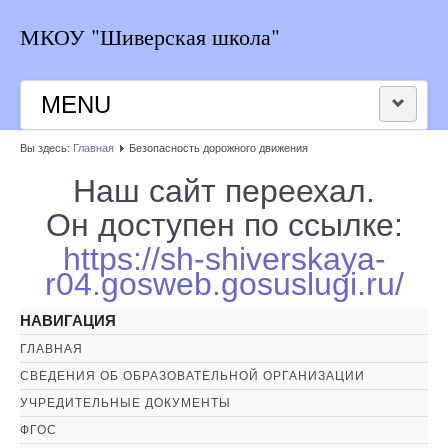
МКОУ "Шиверская школа"
MENU
Вы здесь:
Главная
Безопасность дорожного движения
НОВОСТИ ШКОЛЫ
Наш сайт переехал.
РАСПИСАНИЕ
Он доступен по ссылке:
https://sh-shiverskaya-
КОНТАКТЫ
r04.gosweb.gosuslugi.ru/
ВЕРСИЯ ДЛЯ СЛАБОВИДЯЩИХ
НАВИГАЦИЯ
ГЛАВНАЯ
СВЕДЕНИЯ ОБ ОБРАЗОВАТЕЛЬНОЙ ОРГАНИЗАЦИИ
УЧРЕДИТЕЛЬНЫЕ ДОКУМЕНТЫ
ФГОС