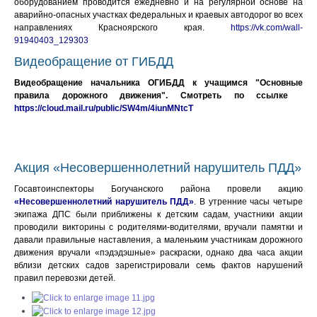
оборудованием проводится ежедневно и на регулярной основе на
аварийно-опасных участках федеральных и краевых автодорог во всех
направлениях Красноярского края.
https://vk.com/wall-
91940403_129303
Видеобращение от ГИБДД
Видеобращение начальника ОГИБДД к учащимся "Основные
правила дорожного движения". Смотреть по ссылке
https://cloud.mail.ru/public/SW4m/4iunMNtcT
Акция «Несовершеннолетний нарушитель ПДД»
Госавтоинспекторы Богучанского района провели акцию
«Несовершеннолетний нарушитель ПДД»
. В утренние часы четыре
экипажа ДПС были приближены к детским садам, участники акции
проводили викторины с родителями-водителями, вручали памятки и
давали правильные наставления, а маленьким участникам дорожного
движения вручали «пэдэдэшные» раскраски, однако два часа акции
вблизи детских садов зарегистрировали семь фактов нарушений
правил перевозки детей.