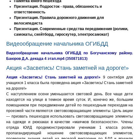
Памятка юного пешехода
Презентация. Подросток - права, обязанность и
ответственность
Презентация. Правила дорожного движения для
велосипедиста
Презентация. Современные средства передвижения (ролики,
самокаты, скейтборд, гироскутер, электросамокат)
Видеообращение начальника ОГИБДД
Видеообращение начальника ОГИБДД по Богучанскому району.
Баюров Д,А. декада 4 этап.mp4 (350871813)
Акция «Засветись! Стань заметней на дороге!»
Акция «Засветись! Стань заметней на дороге!»
9 сентября для
учащихся 1 класса была проведена акция «Засветись! Стань заметней
на дороге!»
С наступлением осени уменьшается световой день. Все чаще дети
находятся на улице в темное время суток. И, конечно же, большим
помощником при передвижении детей по пешеходным переходам на
проезжей части являются световозвращающие элементы. Цель акции
— призвать пешеходов использовать световозвращающие элементы
на одежде и рюкзаках в качестве «маячков безопасности». Члены
отряда ЮИД продемонстрировали ученикам 1 класса ролик,
пропагандирующий ношение световозвращающих элементов,
проверили знания детей на веселой викторине по БДД и вручили