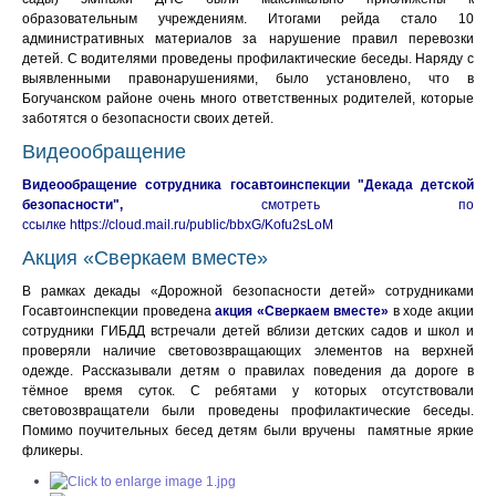
образовательным учреждениям. Итогами рейда стало 10
административных материалов за нарушение правил перевозки
детей. С водителями проведены профилактические беседы. Наряду с
выявленными правонарушениями, было установлено, что в
Богучанском районе очень много ответственных родителей, которые
заботятся о безопасности своих детей.
Видеообращение
Видеообращение сотрудника госавтоинспекции "Декада детской
безопасности",
смотреть по
ссылке
https://cloud.mail.ru/public/bbxG/Kofu2sLoM
Акция «Сверкаем вместе»
В рамках декады «Дорожной безопасности детей» сотрудниками
Госавтоинспекции проведена
акция «Сверкаем вместе»
в ходе акции
сотрудники ГИБДД встречали детей вблизи детских садов и школ и
проверяли наличие световозвращающих элементов на верхней
одежде. Рассказывали детям о правилах поведения да дороге в
тёмное время суток. С ребятами у которых отсутствовали
световозвращатели были проведены профилактические беседы.
Помимо поучительных бесед детям были вручены памятные яркие
фликеры.