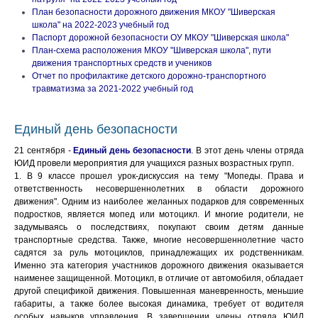
План безопасности дорожного движения МКОУ "Шиверская
школа" на 2022-2023 учебный год
Паспорт дорожной безопасности ОУ МКОУ "Шиверская школа"
План-схема расположения МКОУ "Шиверская школа", пути
движения транспортных средств и учеников
Отчет по профилактике детского дорожно-транспортного
травматизма за 2021-2022 учебный год
Единый день безопасности
21 сентября -
Единый день безопасности
. В этот день члены отряда
ЮИД провели мероприятия для учащихся разных возрастных групп.
1. В 9 классе прошел урок-дискуссия на тему "Мопеды. Права и
ответственность несовершеннолетних в области дорожного
движения". Одним из наиболее желанных подарков для современных
подростков, является мопед или мотоцикл. И многие родители, не
задумываясь о последствиях, покупают своим детям данные
транспортные средства. Также, многие несовершеннолетние часто
садятся за руль мотоциклов, принадлежащих их родственникам.
Именно эта категория участников дорожного движения оказывается
наименее защищенной. Мотоцикл, в отличие от автомобиля, обладает
другой спецификой движения. Повышенная маневренность, меньшие
габариты, а также более высокая динамика, требует от водителя
особых навыков управления. В завершении члены отряда ЮИД