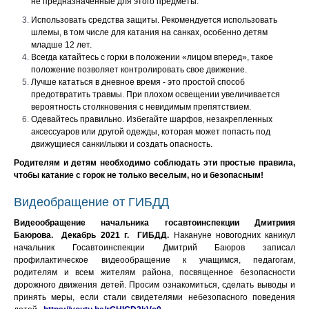
не предназначенные для этого предметы.
Использовать средства защиты. Рекомендуется использовать
шлемы, в том числе для катания на санках, особенно детям
младше 12 лет.
Всегда катайтесь с горки в положении «лицом вперед», такое
положение позволяет контролировать свое движение.
Лучше кататься в дневное время - это простой способ
предотвратить травмы. При плохом освещении увеличивается
вероятность столкновения с невидимым препятствием.
Одевайтесь правильно. Избегайте шарфов, незакрепленных
аксессуаров или другой одежды, которая может попасть под
движущиеся санки/лыжи и создать опасность.
Родителям и детям необходимо соблюдать эти простые правила,
чтобы катание с горок не только веселым, но и безопасным!
Видеобращение от ГИБДД
Видеообращение начальника госавтоинспекции Дмитриия
Баюрова. Декабрь 2021 г. ГИБДД.
Накануне новогодних каникул
начальник Госавтоинспекции Дмитрий Баюров записал
профилактическое видеообращение к учащимся, педагогам,
родителям и всем жителям района, посвященное безопасности
дорожного движения детей. Просим ознакомиться, сделать выводы и
принять меры, если стали свидетелями небезопасного поведения