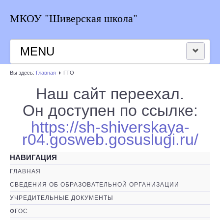
МКОУ "Шиверская школа"
MENU
Вы здесь:
Главная
ГТО
НОВОСТИ ШКОЛЫ
Наш сайт переехал.
РАСПИСАНИЕ
Он доступен по ссылке:
https://sh-shiverskaya-
КОНТАКТЫ
r04.gosweb.gosuslugi.ru/
ВЕРСИЯ ДЛЯ СЛАБОВИДЯЩИХ
НАВИГАЦИЯ
ГЛАВНАЯ
СВЕДЕНИЯ ОБ ОБРАЗОВАТЕЛЬНОЙ ОРГАНИЗАЦИИ
УЧРЕДИТЕЛЬНЫЕ ДОКУМЕНТЫ
ФГОС