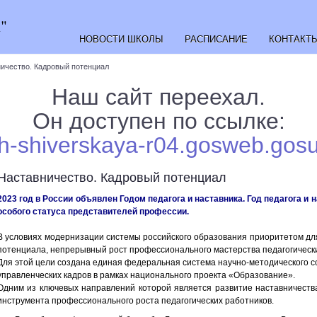
"
НОВОСТИ ШКОЛЫ
РАСПИСАНИЕ
КОНТАКТ
ичество. Кадровый потенциал
Наш сайт переехал.
Он доступен по ссылке:
sh-shiverskaya-r04.gosweb.gosu
Наставничество. Кадровый потенциал
2023 год в России объявлен Годом педагога и наставника. Год педагога и
особого статуса представителей профессии.
В условиях модернизации системы российского образования приоритетом дл
потенциала, непрерывный рост профессионального мастерства педагогическ
Для этой цели создана единая федеральная система научно-методического с
управленческих кадров в рамках национального проекта «Образование».
Одним из ключевых направлений которой является развитие наставничества
инструмента профессионального роста педагогических работников.