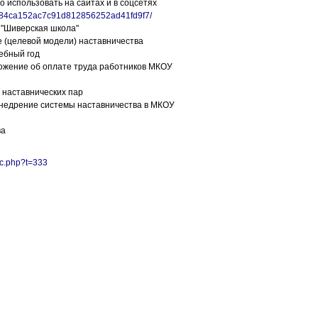
 использовать на сайтах и в соцсетях
nt/84ca152ac7c91d812856252ad41fd9f7/
 "Шиверская школа"
 (целевой модели) наставничества
ебный год
ложение об оплате труда работников МКОУ
 наставнических пар
 внедрение системы наставничества в МКОУ
ва
ic.php?t=333