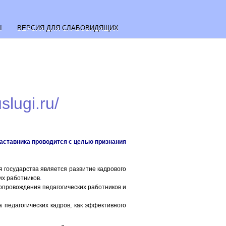
Ы
ВЕРСИЯ ДЛЯ СЛАБОВИДЯЩИХ
slugi.ru/
 наставника проводится с целью признания
я государства является
развитие кадрового
их работников
.
опровождения педагогических работников и
 педагогических кадров, как эффективного