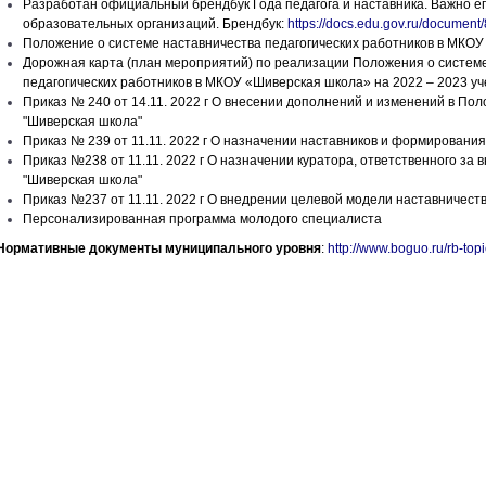
Разработан официальный брендбук Года педагога и наставника. Важно его
образовательных организаций. Брендбук:
https://docs.edu.gov.ru/docume
Положение о системе наставничества педагогических работников в МКОУ
Дорожная карта (план мероприятий) по реализации Положения о системе
педагогических работников в МКОУ «Шиверская школа» на 2022 – 2023 уч
Приказ № 240 от 14.11. 2022 г О внесении дополнений и изменений в По
"Шиверская школа"
Приказ № 239 от 11.11. 2022 г О назначении наставников и формирования
Приказ №238 от 11.11. 2022 г О назначении куратора, ответственного за
"Шиверская школа"
Приказ №237 от 11.11. 2022 г О внедрении целевой модели наставничест
Персонализированная программа молодого специалиста
Нормативные документы муниципального уровня
:
http://www.boguo.ru/rb-top