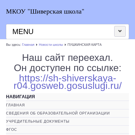
МКОУ "Шиверская школа"
MENU
Вы здесь:
Главная
Новости школы
ПУШКИНСКАЯ КАРТА
НОВОСТИ ШКОЛЫ
Наш сайт переехал.
РАСПИСАНИЕ
Он доступен по ссылке:
https://sh-shiverskaya-
КОНТАКТЫ
r04.gosweb.gosuslugi.ru/
ВЕРСИЯ ДЛЯ СЛАБОВИДЯЩИХ
НАВИГАЦИЯ
ГЛАВНАЯ
СВЕДЕНИЯ ОБ ОБРАЗОВАТЕЛЬНОЙ ОРГАНИЗАЦИИ
УЧРЕДИТЕЛЬНЫЕ ДОКУМЕНТЫ
ФГОС