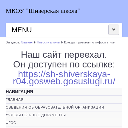
МКОУ "Шиверская школа"
MENU
Вы здесь:
Главная
Новости школы
Конкурс проектов по информатике
НОВОСТИ ШКОЛЫ
Наш сайт переехал.
РАСПИСАНИЕ
Он доступен по ссылке:
https://sh-shiverskaya-
КОНТАКТЫ
r04.gosweb.gosuslugi.ru/
ВЕРСИЯ ДЛЯ СЛАБОВИДЯЩИХ
НАВИГАЦИЯ
ГЛАВНАЯ
СВЕДЕНИЯ ОБ ОБРАЗОВАТЕЛЬНОЙ ОРГАНИЗАЦИИ
УЧРЕДИТЕЛЬНЫЕ ДОКУМЕНТЫ
ФГОС