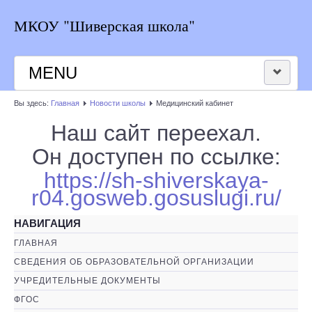
МКОУ "Шиверская школа"
MENU
Вы здесь:
Главная
Новости школы
Медицинский кабинет
НОВОСТИ ШКОЛЫ
Наш сайт переехал.
РАСПИСАНИЕ
Он доступен по ссылке:
https://sh-shiverskaya-
КОНТАКТЫ
r04.gosweb.gosuslugi.ru/
ВЕРСИЯ ДЛЯ СЛАБОВИДЯЩИХ
НАВИГАЦИЯ
ГЛАВНАЯ
СВЕДЕНИЯ ОБ ОБРАЗОВАТЕЛЬНОЙ ОРГАНИЗАЦИИ
УЧРЕДИТЕЛЬНЫЕ ДОКУМЕНТЫ
ФГОС