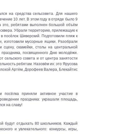
ался на средства сельсовета. Для нашего
чение 10 лет. В этом году в отряде было 9
 на это, ребятами выполнен большой объём
 сквера. Убрали территорию, прилежащую к
 в посёлок Шиверский. Подготовили пляж к
и, изготовили мусорные ящики. Разобрали
и сцену, скамейки, столы на центральной
 праздника, посвященного Дню молодёжи.
т сельского совета и от центра занятости
ельность ребятам. Назовём их: это Ярусова
Плохой Артём, Дорофеев Валера, Блекайтис
и посёлка приняли активное участие в
роведении праздника: украшали площадь,
ся на славу!
ой будут отдыхать 80 школьников. Каждый
сного и увлекательного: конкурсы, игры,