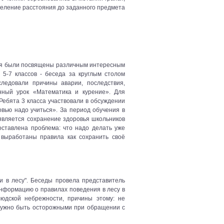
деление расстояния до заданного предмета
тия были посвящены различным интересным
5-7 классов - беседа за круглым столом
следовали причины аварии, последствия,
нный урок «Математика и курение». Для
Ребята 3 класса участвовали в обсуждении
вью надо учиться». За период обучения в
является сохранение здоровья школьников
оставлена проблема: что надо делать уже
 выработаны правила как сохранить своё
 в лесу". Беседы провела представитель
информацию о правилах поведения в лесу в
людской небрежности, причины этому: не
 нужно быть осторожными при обращении с