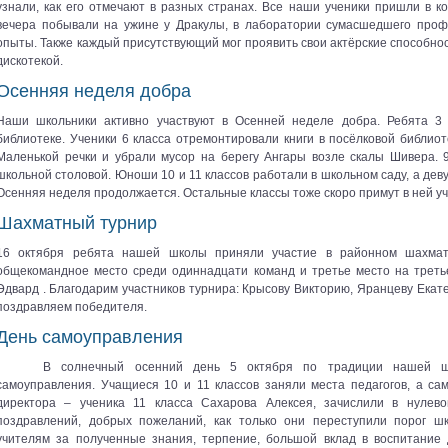
узнали, как его отмечают в разных странах. Все наши ученики пришли в к
вечера побывали на ужине у Дракулы, в лаборатории сумасшедшего проф
опыты. Также каждый присутствующий мог проявить свои актёрские способнос
дискотекой.
Осенняя неделя добра
Наши школьники активно участвуют в Осенней неделе добра. Ребята 3 
библиотеке. Ученики 6 класса отремонтировали книги в посёлковой библиот
Маленькой речки и убрали мусор на берегу Ангары возле скалы Шивера. 
школьной столовой. Юноши 10 и 11 классов работали в школьном саду, а деву
Осенняя неделя продолжается. Остальные классы тоже скоро примут в ней у
Шахматный турнир
16 октября ребята нашей школы приняли участие в районном шахмат
общекомандное место среди одиннадцати команд и третье место на треть
Эдвард . Благодарим участников турнира: Крысову Викторию, Яранцеву Екат
поздравляем победителя.
День самоуправления
В солнечный осенний день 5 октября по традиции нашей ш
самоуправления. Учащиеся 10 и 11 классов заняли места педагогов, а сам
директора – ученика 11 класса Сахарова Алексея, зачислили в нулев
поздравлений, добрых пожеланий, как только они переступили порог ш
учителям за полученные знания, терпение, большой вклад в воспитание 