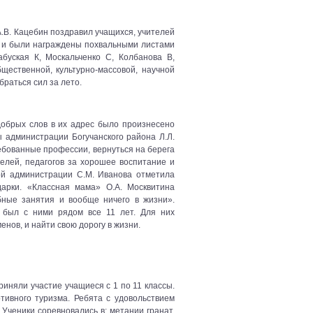
.В. Кацебин поздравил учащихся, учителей
ли и были награждены похвальными листами
абуская К, Москальченко С, Колбанова В,
щественной, культурно-массовой, научной
раться сил за лето.
добрых слов в их адрес было произнесено
ы администрации Богучанского района Л.Л.
ебованные профессии, вернуться на берега
елей, педагогов за хорошее воспитание и
ой администрации С.М. Иванова отметила
дарки. «Классная мама» О.А. Москвитина
бные занятия и вообще ничего в жизни».
о был с ними рядом все 11 лет. Для них
нов, и найти свою дорогу в жизни.
иняли участие учащиеся с 1 по 11 классы.
ивного туризма. Ребята с удовольствием
Ученики соревновались в: метании гранат,