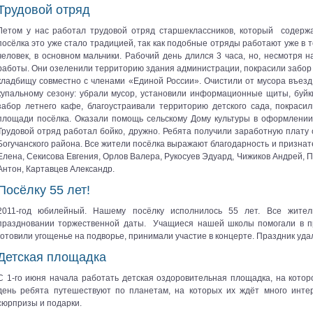
Трудовой отряд
Летом у нас работал трудовой отряд старшеклассников, который
содерж
посёлка это уже стало традицией, так как подобные отряды работают уже в те
человек, в основном мальчики. Рабочий день длился 3 часа, но, несмотря
работы. Они озеленили территорию здания администрации, покрасили забор
кладбищу совместно с членами «Единой России». Очистили от мусора въезд
купальному сезону: убрали мусор, установили информационные щиты, буйк
забор летнего кафе, благоустраивали территорию детского сада, покрасил
площади посёлка. Оказали помощь сельскому Дому культуры в оформлении
Трудовой отряд работал бойко, дружно. Ребята получили заработную плату о
Богучанского района. Все жители посёлка выражают благодарность и признат
Елена, Секисова Евгения, Орлов Валера, Рукосуев Эдуард, Чижиков Андрей, 
Антон, Картавцев Александр.
Посёлку 55 лет!
2011-год юбилейный. Нашему посёлку исполнилось 55 лет. Все жител
праздновании торжественной даты. Учащиеся нашей школы помогали в п
готовили угощенье на подворье, принимали участие в концерте. Праздник удал
Детская площадка
С 1-го июня начала работать детская оздоровительная площадка, на котор
день ребята путешествуют по планетам, на которых их ждёт много интере
сюрпризы и подарки.