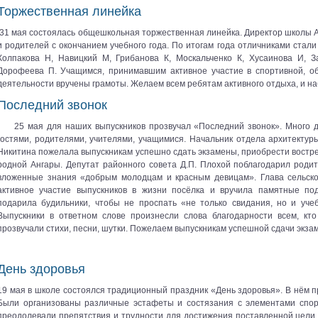
Торжественная линейка
31 мая состоялась общешкольная торжественная линейка. Директор школы А
и родителей с окончанием учебного года. По итогам года отличниками ста
Колпакова Н, Навицкий М, Грибанова К, Москальченко К, Хусаинова И, З
Дорофеева П. Учащимся, принимавшим активное участие в спортивной, об
деятельности вручены грамоты. Желаем всем ребятам активного отдыха, и наб
Последний звонок
25 мая для наших выпускников прозвучал «Последний звонок». Много 
гостями, родителями, учителями, учащимися. Начальник отдела архитектур
Никитина пожелала выпускникам успешно сдать экзамены, приобрести востр
родной Ангары. Депутат районного совета Д.П. Плохой поблагодарил родит
вложенные знания «добрым молодцам и красным девицам». Глава сельск
активное участие выпускников в жизни посёлка и вручила памятные по
подарила будильники, чтобы не проспать «не только свидания, но и уче
Выпускники в ответном слове произнесли слова благодарности всем, кт
прозвучали стихи, песни, шутки. Пожелаем выпускникам успешной сдачи экзаме
День здоровья
19 мая в школе состоялся традиционный праздник «День здоровья». В нём пр
Были организованы различные эстафеты и состязания с элементами спорт
преодолевали препятствия и трудности для достижения поставленной цели. 