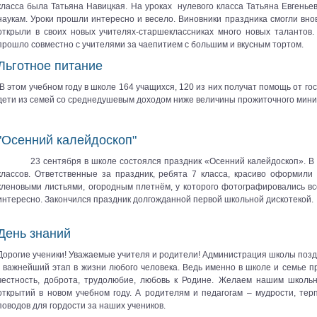
класса была Татьяна Навицкая. На уроках нулевого класса Татьяна Евгень
наукам. Уроки прошли интересно и весело. Виновники праздника смогли внов
открыли в своих новых учителях-старшеклассниках много новых талантов
прошло совместно с учителями за чаепитием с большим и вкусным тортом.
Льготное питание
В этом учебном году в школе 164 учащихся, 120 из них получат помощь от гос
дети из семей со среднедушевым доходом ниже величины прожиточного мини
"Осенний калейдоскоп"
23 сентября в школе состоялся праздник «Осенний калейдоскоп». В
классов. Ответственные за праздник, ребята 7 класса, красиво оформили 
кленовыми листьями, огородным плетнём, у которого фотографировались в
интересно. Закончился праздник долгожданной первой школьной дискотекой.
День знаний
Дорогие ученики! Уважаемые учителя и родители! Администрация школы позд
- важнейший этап в жизни любого человека. Ведь именно в школе и семье п
честность, доброта, трудолюбие, любовь к Родине. Желаем нашим школьн
открытий в новом учебном году. А родителям и педагогам – мудрости, те
поводов для гордости за наших учеников.