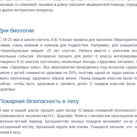
прыжках со скакалкой, прыжках в длину, оказание медицинской помощи, опре
и других интересных конкурсах.
Дни биологии
С 19-21 мая в школе учитель Е.В. Плохая провела дни биологии. Мероприя
темам, очень важным и нужным для подростков. Например, для учащихся 
«Чернобыльская авария -25 лет спустя». Ребята вместе с учителем ис
реальные события. Интересно прошёл для ребят 6 класса интегрирова
учащихся 8-11 классов состоялись необычные беседы «Здоровое питание». 
темы «Здоровые зубы». Все мероприятия проводились под лозунгом «здоро
школе у детей снижается здоровье на 50%, поэтому одной из задач школы 
через пропаганду здорового образа жизни. Перед каждым классом была п
сейчас, чтобы быть здоровым и прожить долго. С каждым классом были
здоровье.
Пожарная безопасность в лесу
В мае в нашей школе прошёл цикл бесед "О мерах пожарной безопасности
Гремучинского лесничества Н.С. Шаройко. Ребята с интересом прослушали 
весенне-летний период. Большинство лесных пожаров возникают из-за 
затушенный костёр, брошеный окурок или спичка. Учащиеся уяснили, что
огнём в лесу.