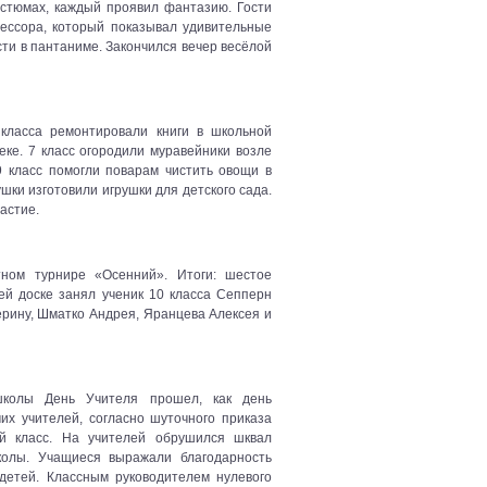
остюмах, каждый проявил фантазию. Гости
ессора, который показывал удивительные
ти в пантаниме. Закончился вечер весёлой
класса ремонтировали книги в школьной
еке. 7 класс огородили муравейники возле
9 класс помогли поварам чистить овощи в
шки изготовили игрушки для детского сада.
частие
.
ном турнире «Осенний». Итоги: шестое
ей доске занял ученик 10 класса Сепперн
ерину, Шматко Андрея, Яранцева Алексея и
колы День Учителя прошел, как день
их учителей, согласно шуточного приказа
ой класс. На учителей обрушился шквал
колы. Учащиеся выражали благодарность
детей. Классным руководителем нулевого