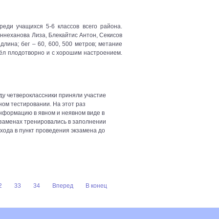
еди учащихся 5-6 классов всего района.
неханова Лиза, Блекайтис Антон, Секисов
длина; бег – 60, 600, 500 метров; метание
шёл плодотворно и с хорошим настроением.
оду четвероклассники приняли участие
ом тестировании. На этот раз
информацию в явном и неявном виде в
экзаменах тренировались в заполнении
хода в пункт проведения экзамена до
2
33
34
Вперед
В конец