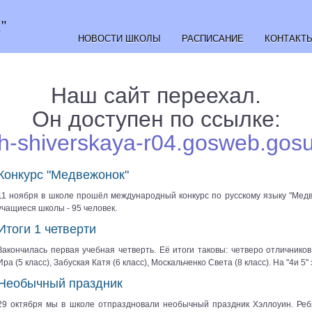
"
НОВОСТИ ШКОЛЫ
РАСПИСАНИЕ
КОНТАКТ
Наш сайт переехал.
Он доступен по ссылке:
sh-shiverskaya-r04.gosweb.gosu
Конкурс "Медвежонок"
11 ноября в школе прошёл международный конкурс по русскому языку "Медв
учащиеся школы - 95 человек.
Итоги 1 четверти
Закончилась первая учебная четверть. Её итоги таковы: четверо отличников
Ира (5 класс), Забуская Катя (6 класс), Москальченко Света (8 класс). На "4и 5
Необычный праздник
29 октября мы в школе отпраздновали необычный праздник Хэллоуин. Реб