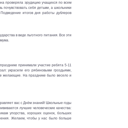
евна проверяла эрудицию учащихся по всем
ь почувствовать себя детьми, а школьники
. Подведение итогов дня работы дублеров
ударства в виде льготного питания. Все эти
мума.
 празднике принимали участие ребята 5-11
зал: украсили его рябиновыми гроздьями,
се желающие. На празднике было весело и
равляет вас с Днём знаний! Школьные годы
рививаются лучшие человеческие качества:
икам упорства, хороших оценок, больших
рпения. Желаем, чтобы у нас было больше