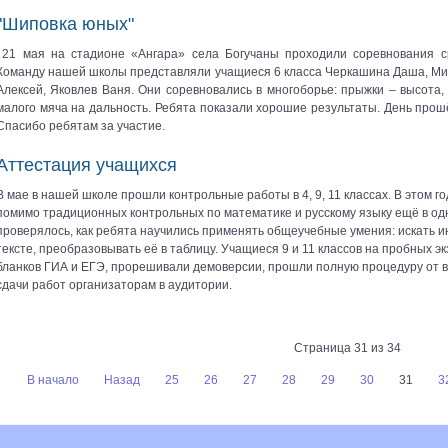
"Шиповка юных"
21 мая на стадионе «Ангара» села Богучаны проходили соревнования ср
Команду нашей школы представляли учащиеся 6 класса Черкашина Даша, Мин
Алексей, Яковлев Ваня. Они соревновались в многоборье: прыжки – высота, 
малого мяча на дальность. Ребята показали хорошие результаты. День про
Спасибо ребятам за участие.
Аттестация учащихся
В мае в нашей школе прошли контрольные работы в 4, 9, 11 классах. В этом г
помимо традиционных контрольных по математике и русскому языку ещё в одн
проверялось, как ребята научились применять общеучебные умения: искать 
тексте, преобразовывать её в таблицу. Учащиеся 9 и 11 классов на пробных 
бланков ГИА и ЕГЭ, прорешивали демоверсии, прошли полную процедуру от в
сдачи работ организаторам в аудитории.
Страница 31 из 34
В начало
Назад
25
26
27
28
29
30
31
3